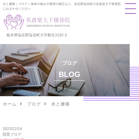
水と腰痛｜ブログ｜身体の痛みや猫背の矯正なら、塩谷郡塩谷町の名倉堂大下接骨院
におまかせください
栃木県塩谷郡塩谷町大字船生3182-2
ブログ
BLOG
ホーム
ブログ
水と腰痛
2023/12/14
院長ブログ