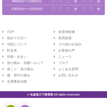
8時00分〜12時00分
〇
〇
〇
休
〇
〇
休
15時00分〜21時00分
〇
〇
〇
休
〇
〇
休
TOP
坐骨神経痛
初めての方へ
各関節痛
当院について
その他のお悩み
料金表
お客様の声
頭痛・めまい
ニュース
首の痛み・頚椎ヘルニア
ブログ
肩こり・肩の痛み
よくある質問
腰・背中の痛み
お問い合わせ
交通事故治療
© 名倉堂大下接骨院 All rights reserved.