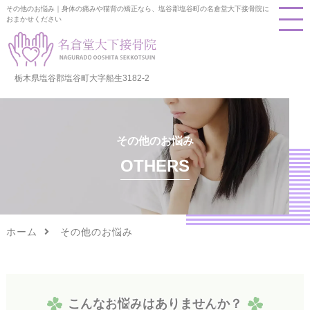
その他のお悩み｜身体の痛みや猫背の矯正なら、塩谷郡塩谷町の名倉堂大下接骨院に
おまかせください
栃木県塩谷郡塩谷町大字船生3182-2
その他のお悩み
OTHERS
ホーム
その他のお悩み
こ
ん
な
お
悩
み
は
あ
り
ま
せ
ん
か
？