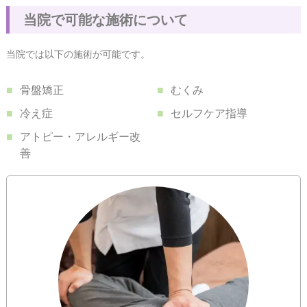
当
院
で
可
能
な
施
術
に
つ
い
て
当院では以下の施術が可能です。
骨盤矯正
むくみ
冷え症
セルフケア指導
アトピー・アレルギー改
善