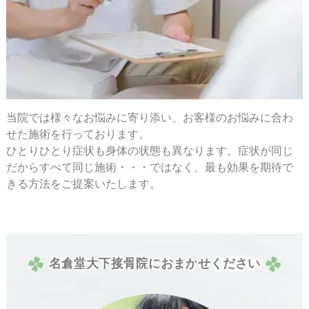
当院では様々なお悩みに寄り添い、お客様のお悩みに合わ
せた施術を行っております。
ひとりひとり症状も身体の状態も異なります。症状が同じ
だからすべて同じ施術・・・ではなく、最も効果を期待で
きる方法をご提案いたします。
名
倉
堂
大
下
接
骨
院
に
お
ま
か
せ
く
だ
さ
い