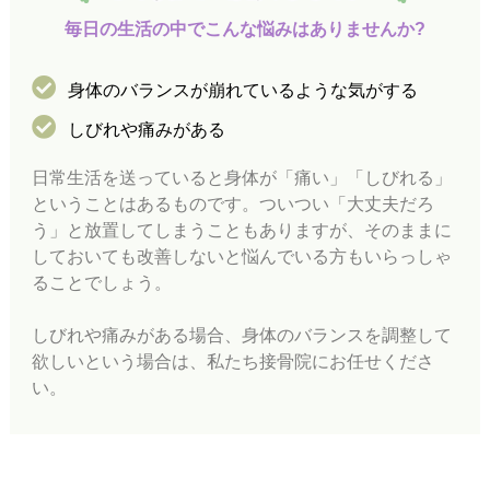
毎
日
の
生
活
の
中
で
こ
ん
な
悩
み
は
あ
り
ま
せ
ん
か
?
身体のバランスが崩れているような気がする
しびれや痛みがある
日常生活を送っていると身体が「痛い」「しびれる」
ということはあるものです。ついつい「大丈夫だろ
う」と放置してしまうこともありますが、そのままに
しておいても改善しないと悩んでいる方もいらっしゃ
ることでしょう。
しびれや痛みがある場合、身体のバランスを調整して
欲しいという場合は、私たち接骨院にお任せくださ
い。