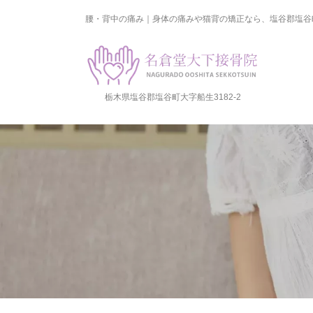
腰・背中の痛み｜身体の痛みや猫背の矯正なら、塩谷郡塩谷
栃木県塩谷郡塩谷町大字船生3182-2