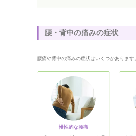
腰
・
背
中
の
痛
み
の
症
状
腰痛や背中の痛みの症状はいくつかあります
慢性的な腰痛