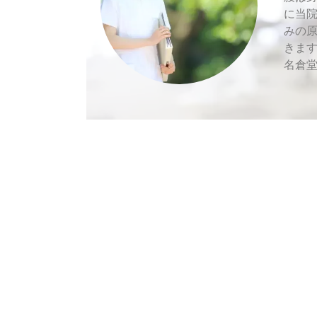
に当
みの
きま
名倉