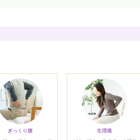
。
ぎっくり腰
生理痛