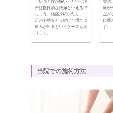
「いつも腰が痛い」という場
突然
合は慢性的な腰痛といえるで
痛が
しょう。鈍痛が続いたり、一
上が
定の姿勢をとり続けた場合に
に襲
痛みが出るというケースもあ
す。
ります。
当
院
で
の
施
術
方
法