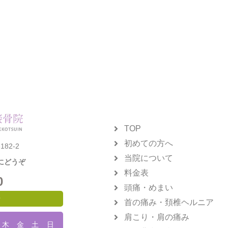
TOP
初めての方へ
82-2
当院について
にどうぞ
料金表
0
頭痛・めまい
せ
首の痛み・頚椎ヘルニア
肩こり・肩の痛み
木
金
土
日