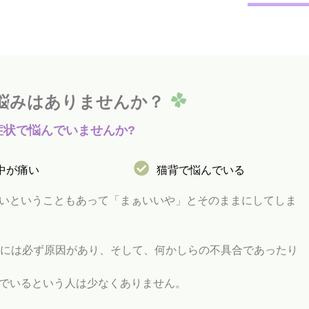
悩
み
は
あ
り
ま
せ
ん
か
？
症
状
で
悩
ん
で
い
ま
せ
ん
か
?
中が痛い
猫背で悩んでいる
いということもあって「まぁいいや」とそのままにしてしま
みには必ず原因があり、そして、何かしらの不具合であったり
でいるという人は少なくありません。