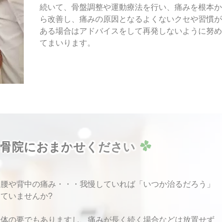
続いて、骨盤調整や運動療法を行い、痛みを根本か
ら改善し、痛みの原因となるよくないクセや習慣が
ある場合はアドバイスをして再発しないように努め
てまいります。
骨
院
に
お
ま
か
せ
く
だ
さ
い
い腰や背中の痛み・・・我慢していれば「いつか治るだろう」
ていませんか?
身体の要でもありますし、痛みが長く続く場合などは放置せず