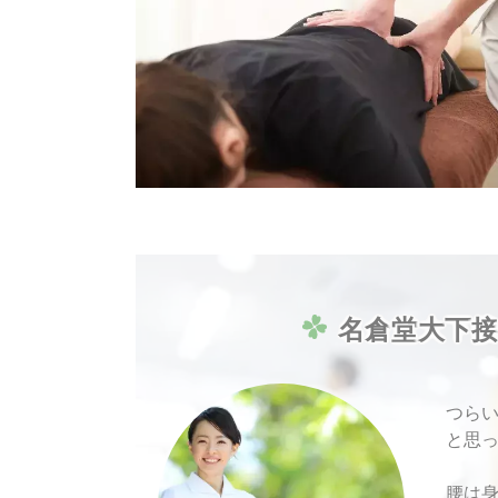
名
倉
堂
大
下
接
つら
と思っ
腰は