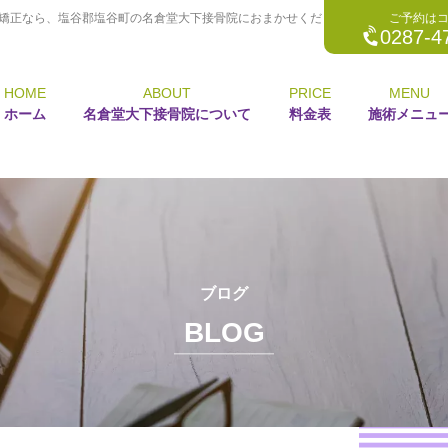
矯正なら、塩谷郡塩谷町の名倉堂大下接骨院におまかせくだ
ご予約は
0287-4
HOME
ABOUT
PRICE
MENU
ホーム
名倉堂大下接骨院について
料金表
施術メニュ
ブログ
BLOG