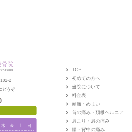
TOP
初めての方へ
82-2
当院について
にどうぞ
料金表
0
頭痛・めまい
せ
首の痛み・頚椎ヘルニア
肩こり・肩の痛み
木
金
土
日
腰・背中の痛み