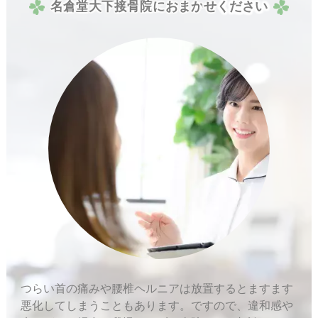
名
倉
堂
大
下
接
骨
院
に
お
ま
か
せ
く
だ
さ
い
つらい首の痛みや腰椎ヘルニアは放置するとますます
悪化してしまうこともあります。ですので、違和感や