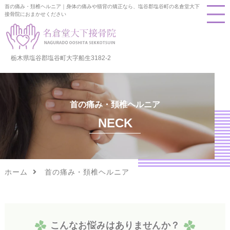
首の痛み・頚椎ヘルニア｜身体の痛みや猫背の矯正なら、塩谷郡塩谷町の名倉堂大下
接骨院におまかせください
栃木県塩谷郡塩谷町大字船生3182-2
首の痛み・頚椎ヘルニア
NECK
ホーム
首の痛み・頚椎ヘルニア
こ
ん
な
お
悩
み
は
あ
り
ま
せ
ん
か
？