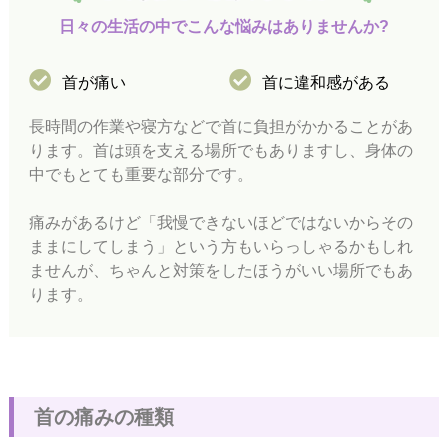
日
々
の
生
活
の
中
で
こ
ん
な
悩
み
は
あ
り
ま
せ
ん
か
?
首が痛い
首に違和感がある
長時間の作業や寝方などで首に負担がかかることがあ
ります。首は頭を支える場所でもありますし、身体の
中でもとても重要な部分です。
痛みがあるけど「我慢できないほどではないからその
ままにしてしまう」という方もいらっしゃるかもしれ
ませんが、ちゃんと対策をしたほうがいい場所でもあ
ります。
首
の
痛
み
の
種
類