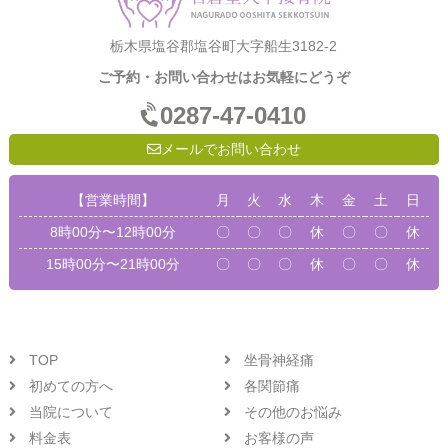
栃木県塩谷郡塩谷町大字船生3182-2
ご予約・お問い合わせはお気軽にどうぞ
0287-47-0410
メールでお問い合わせ
【営業時間】
月
火
水
木
金
土
日
8時00分〜12時00分
〇
〇
〇
休
〇
〇
休
15時00分〜21時00分
〇
〇
〇
休
〇
〇
休
TOP
坐骨神経痛
初めての方へ
各関節痛
当院について
その他のお悩み
料金表
お客様の声