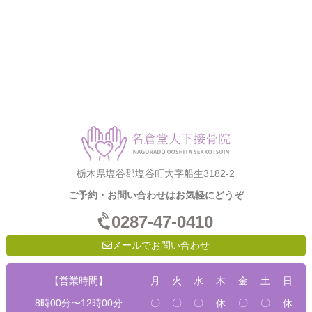
栃木県塩谷郡塩谷町大字船生3182-2
ご予約・お問い合わせはお気軽にどうぞ
0287-47-0410
メールでお問い合わせ
【営業時間】
月
火
水
木
金
土
日
8時00分〜12時00分
〇
〇
〇
休
〇
〇
休