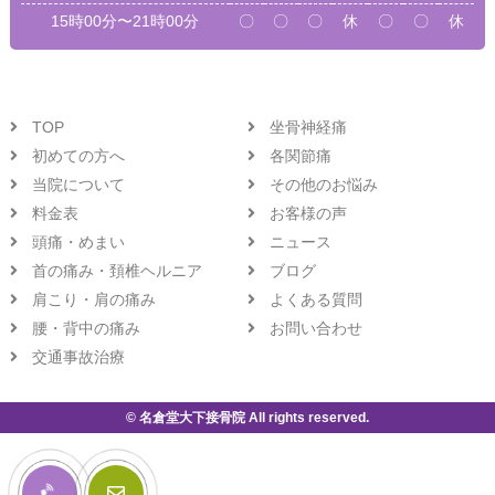
15時00分〜21時00分
〇
〇
〇
休
〇
〇
休
TOP
坐骨神経痛
初めての方へ
各関節痛
当院について
その他のお悩み
料金表
お客様の声
頭痛・めまい
ニュース
首の痛み・頚椎ヘルニア
ブログ
肩こり・肩の痛み
よくある質問
腰・背中の痛み
お問い合わせ
交通事故治療
© 名倉堂大下接骨院 All rights reserved.