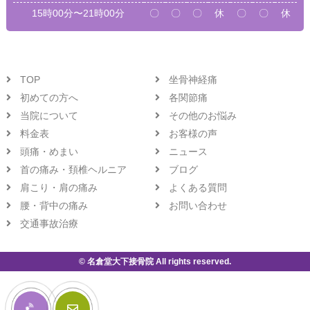
15時00分〜21時00分
〇
〇
〇
休
〇
〇
休
TOP
坐骨神経痛
初めての方へ
各関節痛
当院について
その他のお悩み
料金表
お客様の声
頭痛・めまい
ニュース
首の痛み・頚椎ヘルニア
ブログ
肩こり・肩の痛み
よくある質問
腰・背中の痛み
お問い合わせ
交通事故治療
© 名倉堂大下接骨院 All rights reserved.