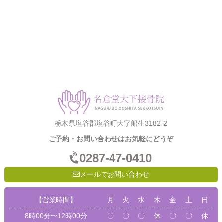
栃木県塩谷郡塩谷町大字船生3182-2
ご予約・お問い合わせはお気軽にどうぞ
0287-47-0410
メールでお問い合わせ
【営業時間】
月
火
水
木
金
土
日
8時00分〜12時00分
〇
〇
〇
休
〇
〇
休