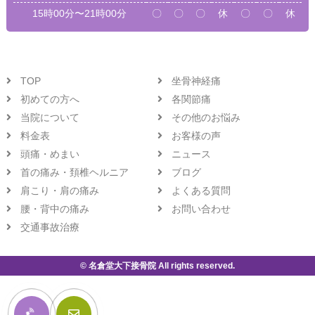
15時00分〜21時00分
〇
〇
〇
休
〇
〇
休
TOP
坐骨神経痛
初めての方へ
各関節痛
当院について
その他のお悩み
料金表
お客様の声
頭痛・めまい
ニュース
首の痛み・頚椎ヘルニア
ブログ
肩こり・肩の痛み
よくある質問
腰・背中の痛み
お問い合わせ
交通事故治療
© 名倉堂大下接骨院 All rights reserved.