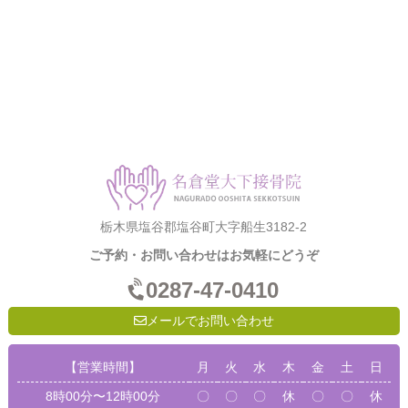
栃木県塩谷郡塩谷町大字船生3182-2
ご予約・お問い合わせはお気軽にどうぞ
0287-47-0410
メールでお問い合わせ
【営業時間】
月
火
水
木
金
土
日
8時00分〜12時00分
〇
〇
〇
休
〇
〇
休