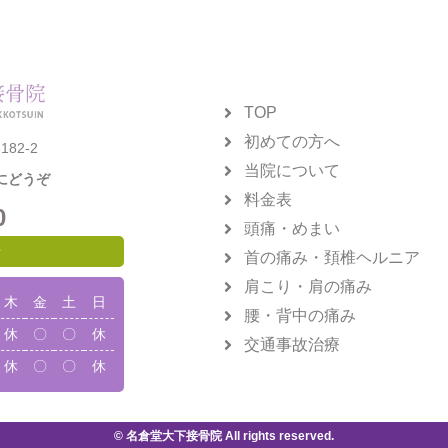
TOP
初めての方へ
82-2
当院について
にどうぞ
料金表
0
頭痛・めまい
せ
首の痛み・頚椎ヘルニア
肩こり・肩の痛み
木
金
土
日
腰・背中の痛み
休
〇
〇
休
交通事故治療
休
〇
〇
休
© 名倉堂大下接骨院 All rights reserved.