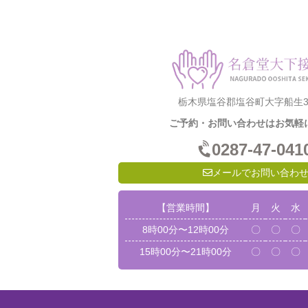
栃木県塩谷郡塩谷町大字船生31
ご予約・お問い合わせはお気軽
0287-47-041
メールでお問い合わ
【営業時間】
月
火
水
8時00分〜12時00分
〇
〇
〇
15時00分〜21時00分
〇
〇
〇