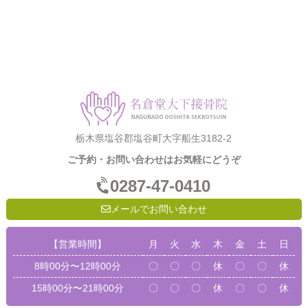
栃木県塩谷郡塩谷町大字船生3182-2
ご予約・お問い合わせはお気軽にどうぞ
0287-47-0410
メールでお問い合わせ
【営業時間】
月
火
水
木
金
土
日
8時00分〜12時00分
〇
〇
〇
休
〇
〇
休
15時00分〜21時00分
〇
〇
〇
休
〇
〇
休