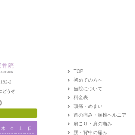
TOP
初めての方へ
82-2
当院について
にどうぞ
料金表
0
頭痛・めまい
せ
首の痛み・頚椎ヘルニア
肩こり・肩の痛み
木
金
土
日
腰・背中の痛み