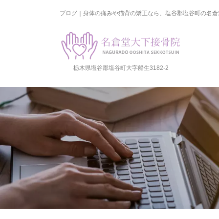
ブログ｜身体の痛みや猫背の矯正なら、塩谷郡塩谷町の名倉
栃木県塩谷郡塩谷町大字船生3182-2