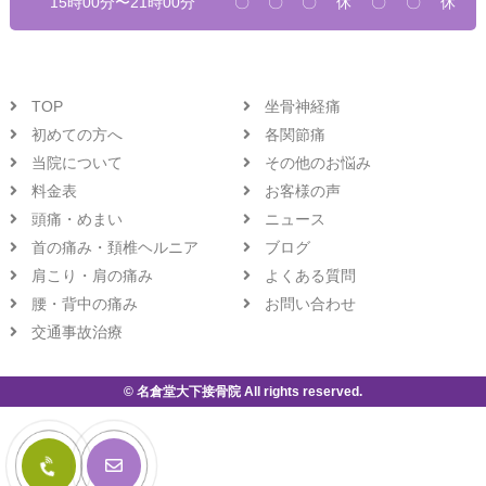
15時00分〜21時00分
〇
〇
〇
休
〇
〇
休
TOP
坐骨神経痛
初めての方へ
各関節痛
当院について
その他のお悩み
料金表
お客様の声
頭痛・めまい
ニュース
首の痛み・頚椎ヘルニア
ブログ
肩こり・肩の痛み
よくある質問
腰・背中の痛み
お問い合わせ
交通事故治療
© 名倉堂大下接骨院 All rights reserved.