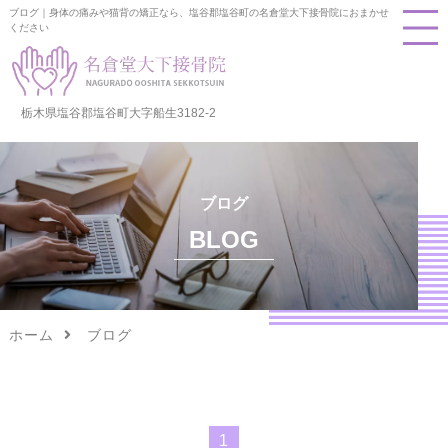
ブログ｜身体の痛みや猫背の矯正なら、塩谷郡塩谷町の名倉堂大下接骨院におまかせ
ください
栃木県塩谷郡塩谷町大字船生3182-2
ブログ
BLOG
ホーム
ブログ
1