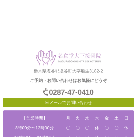
栃木県塩谷郡塩谷町大字船生3182-2
ご予約・お問い合わせはお気軽にどうぞ
0287-47-0410
メールでお問い合わせ
【営業時間】
月
火
水
木
金
土
日
8時00分〜12時00分
〇
〇
〇
休
〇
〇
休