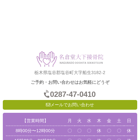
栃木県塩谷郡塩谷町大字船生3182-2
ご予約・お問い合わせはお気軽にどうぞ
0287-47-0410
メールでお問い合わせ
【営業時間】
月
火
水
木
金
土
日
8時00分〜12時00分
〇
〇
〇
休
〇
〇
休