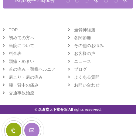
15時00分〜21時00分
〇
〇
〇
休
〇
〇
休
TOP
坐骨神経痛
初めての方へ
各関節痛
当院について
その他のお悩み
料金表
お客様の声
頭痛・めまい
ニュース
首の痛み・頚椎ヘルニア
ブログ
肩こり・肩の痛み
よくある質問
腰・背中の痛み
お問い合わせ
交通事故治療
© 名倉堂大下接骨院 All rights reserved.