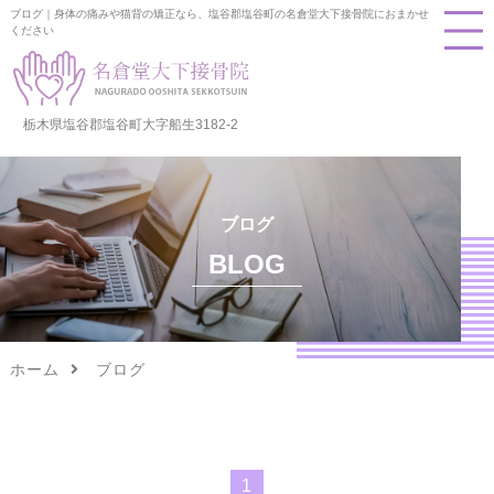
ブログ｜身体の痛みや猫背の矯正なら、塩谷郡塩谷町の名倉堂大下接骨院におまかせ
ください
栃木県塩谷郡塩谷町大字船生3182-2
ブログ
BLOG
ホーム
ブログ
1